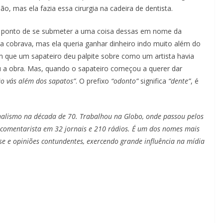
o, mas ela fazia essa cirurgia na cadeira de dentista.
 ponto de se submeter a uma coisa dessas em nome da
ta cobrava, mas ela queria ganhar dinheiro indo muito além do
em que um sapateiro deu palpite sobre como um artista havia
igiu a obra. Mas, quando o sapateiro começou a querer dar
ão vás além dos sapatos”
. O prefixo
“odonto”
significa
“dente”
, é
rnalismo na década de 70. Trabalhou na Globo, onde passou pelos
o comentarista em 32 jornais e 210 rádios. É um dos nomes mais
ise e opiniões contundentes, exercendo grande influência na mídia