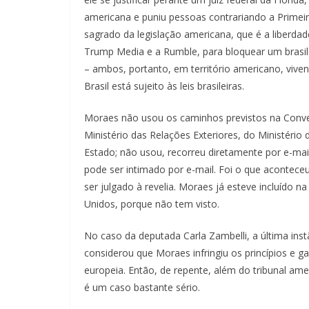
americana e puniu pessoas contrariando a Primeir
sagrado da legislação americana, que é a liberda
Trump Media e a Rumble, para bloquear um brasile
– ambos, portanto, em território americano, viv
Brasil está sujeito às leis brasileiras.
Moraes não usou os caminhos previstos na Conv
Ministério das Relações Exteriores, do Ministéri
Estado; não usou, recorreu diretamente por e-ma
pode ser intimado por e-mail. Foi o que aconteceu
ser julgado à revelia. Moraes já esteve incluído n
Unidos, porque não tem visto.
No caso da deputada Carla Zambelli, a última instâ
considerou que Moraes infringiu os princípios e g
europeia. Então, de repente, além do tribunal am
é um caso bastante sério.