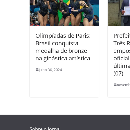
Olimpíadas de Paris:
Prefei
Brasil conquista
Três 
medalha de bronze
empo
na ginástica artística
ofici
última
julho 30, 2024
(07)
novemb
Sobre o Jornal