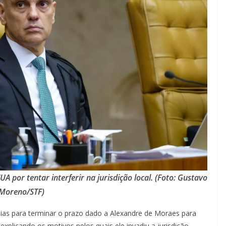
A por tentar interferir na jurisdição local. (Foto: Gustavo
Moreno/STF)
 dias para terminar o prazo dado a Alexandre de Moraes para
, explicando os motivos pelos quais ele invadiu a jurisdição