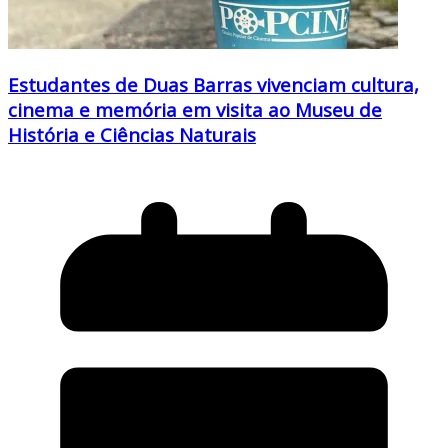
Estudantes de Duas Barras vivenciam cultura,
cinema e memória em visita ao Museu de
História e Ciências Naturais