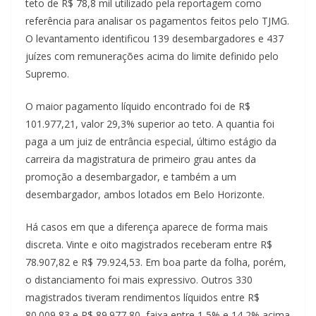
teto de R$ 78,8 mil utilizado pela reportagem como
referência para analisar os pagamentos feitos pelo TJMG.
O levantamento identificou 139 desembargadores e 437
juízes com remunerações acima do limite definido pelo
Supremo.
O maior pagamento líquido encontrado foi de R$
101.977,21, valor 29,3% superior ao teto. A quantia foi
paga a um juiz de entrância especial, último estágio da
carreira da magistratura de primeiro grau antes da
promoção a desembargador, e também a um
desembargador, ambos lotados em Belo Horizonte.
Há casos em que a diferença aparece de forma mais
discreta. Vinte e oito magistrados receberam entre R$
78.907,82 e R$ 79.924,53. Em boa parte da folha, porém,
o distanciamento foi mais expressivo. Outros 330
magistrados tiveram rendimentos líquidos entre R$
80.009,83 e R$ 89.977,80, faixa entre 1,5% e 14,2% acima