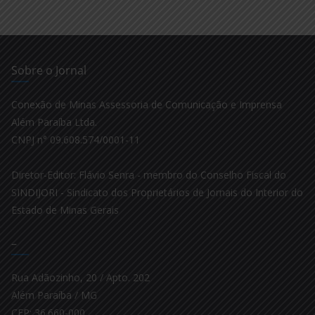
Sobre o Jornal
Conexão de Minas Assessoria de Comunicação e Imprensa
Além Paraíba Ltda.
CNPJ n° 09.608.574/0001-11
Diretor-Editor: Flávio Senra - membro do Conselho Fiscal do
SINDIJORI - Sindicato dos Proprietários de Jornais do Interior do
Estado de Minas Gerais
–
Rua Adãozinho, 20 / Apto. 202
Além Paraíba / MG
CEP: 36.660-000