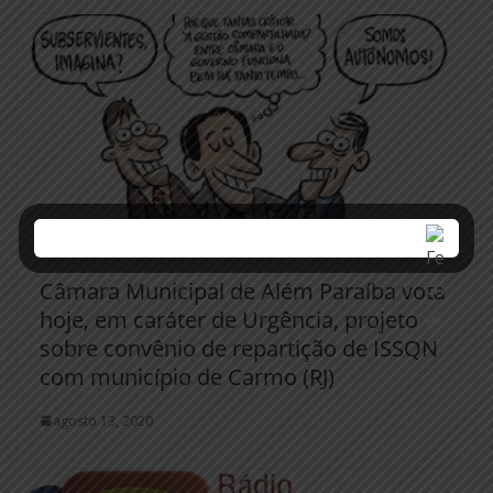
Câmara Municipal de Além Paraíba vota
hoje, em caráter de Urgência, projeto
sobre convênio de repartição de ISSQN
com município de Carmo (RJ)
agosto 13, 2020