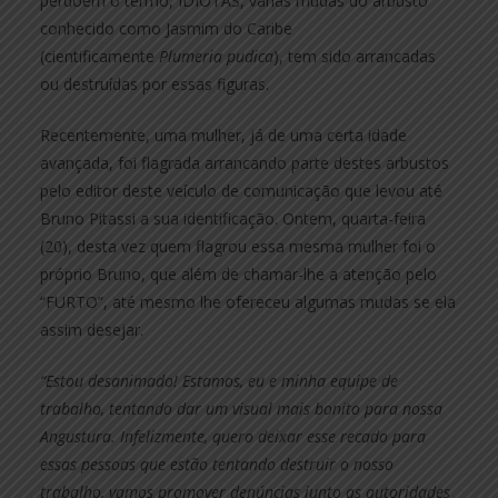
perdoem o termo, IDIOTAS, várias mudas do arbusto
conhecido como Jasmim do Caribe
(cientificamente
Plumeria pudica
), tem sido arrancadas
ou destruídas por essas figuras.
Recentemente, uma mulher, já de uma certa idade
avançada, foi flagrada arrancando parte destes arbustos
pelo editor deste veículo de comunicação que levou até
Bruno Pitassi a sua identificação. Ontem, quarta-feira
(20), desta vez quem flagrou essa mesma mulher foi o
próprio Bruno, que além de chamar-lhe a atenção pelo
“FURTO”, até mesmo lhe ofereceu algumas mudas se ela
assim desejar.
“Estou desanimado! Estamos, eu e minha equipe de
trabalho, tentando dar um visual mais bonito para nossa
Angustura. Infelizmente, quero deixar esse recado para
essas pessoas que estão tentando destruir o nosso
trabalho, vamos promover denúncias junto as autoridades