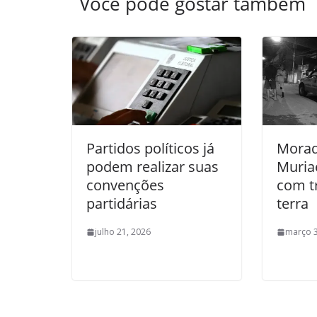
Você pode gostar também
Partidos políticos já
Morad
podem realizar suas
Muria
convenções
com t
partidárias
terra
julho 21, 2026
março 3