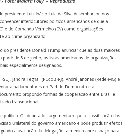
 / Foto: Maiara Folly – Reprodução
o presidente Luiz Inácio Lula da Silva desembarcou nos
onvencer interlocutores políticos americanos de que a
PCC) e do Comando Vermelho (CV) como organizações
te ao crime organizado.
rno do presidente Donald Trump anunciar que as duas maiores
a partir de 5 de junho, as listas americanas de organizações
lobais especialmente designados.
-SC), Jandira Feghali (PCdoB-RJ), André Janones (Rede-MG) e
ntar a parlamentares do Partido Democrata e a
 documento propondo formas de cooperação entre Brasil e
zado transnacional.
 político. Os deputados argumentam que a classificação das
cisão unilateral do governo americano e pode produzir efeitos
Segundo a avaliação da delegação, a medida abre espaço para