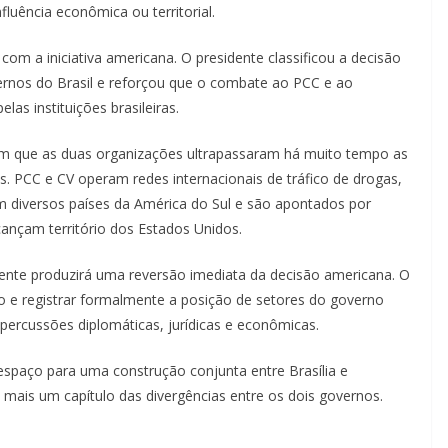
luência econômica ou territorial.
om a iniciativa americana. O presidente classificou a decisão
ernos do Brasil e reforçou que o combate ao PCC e ao
s instituições brasileiras.
m que as duas organizações ultrapassaram há muito tempo as
s. PCC e CV operam redes internacionais de tráfico de drogas,
 diversos países da América do Sul e são apontados por
nçam território dos Estados Unidos.
ilmente produzirá uma reversão imediata da decisão americana. O
ogo e registrar formalmente a posição de setores do governo
percussões diplomáticas, jurídicas e econômicas.
 espaço para uma construção conjunta entre Brasília e
mais um capítulo das divergências entre os dois governos.