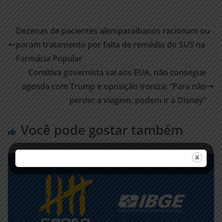
Dezenas de pacientes alemparaibanos racionam ou
param tratamento por falta de remédio do SUS na
Farmácia Popular
Comitiva governista vai aos EUA, não consegue
agenda com Trump e oposição ironiza: “Para não
perder a viagem, podem ir à Disney”
Você pode gostar também