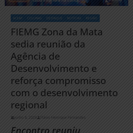
ACEAP
COLUNAS
DESTAQUE
NOTÍCIAS
REGIÃO
FIEMG Zona da Mata
sedia reunião da
Agência de
Desenvolvimento e
reforça compromisso
com o desenvolvimento
regional
junho 8, 2026
Flávio Henrique Fernandes
Encontro reuniu