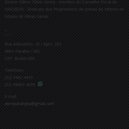
Diretor-Editor: Flávio Senra - membro do Conselho Fiscal do
SINDIJORI - Sindicato dos Proprietários de Jornais do Interior do
Estado de Minas Gerais
–
Rua Adãozinho, 20 / Apto. 202
Além Paraíba / MG
CEP: 36.660-000
Telefones:
(32) 3462-4410
(32) 98863-4099
E-mail:
alemparahyba@gmail.com