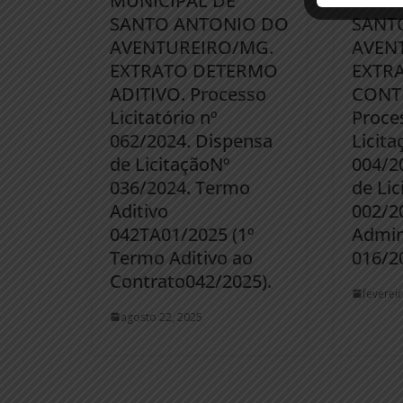
MUNICIPAL DE
MUNI
SANTO ANTONIO DO
SANT
AVENTUREIRO/MG.
AVEN
EXTRATO DETERMO
EXTR
ADITIVO. Processo
CONT
Licitatório nº
Proce
062/2024. Dispensa
Licita
de LicitaçãoNº
004/2
036/2024. Termo
de Lic
Aditivo
002/2
042TA01/2025 (1º
Admin
Termo Aditivo ao
016/2
Contrato042/2025).
feverei
agosto 22, 2025