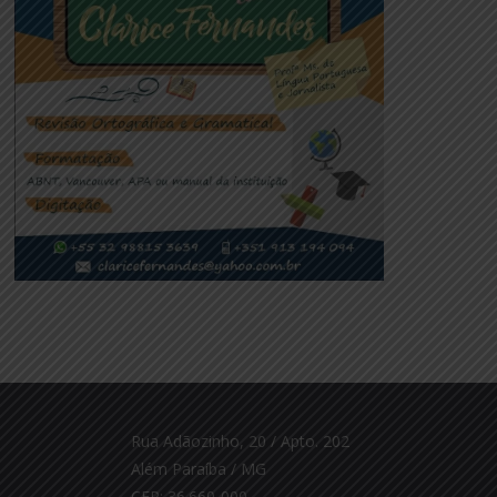
Rua Adãozinho, 20 / Apto. 202
Além Paraíba / MG
CEP: 36.660-000