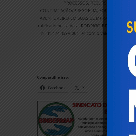
PROCESSOS, RECURSOS, IMPUGNAÇ
CONTRATAÇÃO/PREGOEIRA, EQUIPE DE COMPR
AVENTUREIRO EM SUAS COMPRAS E NO JULGA
ratificado nesta data. RODRIGO BITTENCOURT 
nº 41.474.459/0001-04 com o valor total de R$ 
2026. Amaury
Compartilhe isso:
Facebook
X