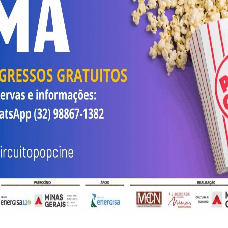
sado
Energisa oferece 50 oportunidades de
emprego em Minas Gerais
m
EITURA
PREFEITURA