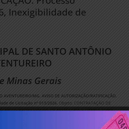
CAÇÃO. Processo
6, Inexigibilidade de
.
IPAL DE SANTO ANTÔNIO
VENTUREIRO
e Minas Gerais
O AVENTUREIRO/MG. AVISO DE AUTORIZAÇÃO/RATIFICAÇÃO.
idade de Licitação nº 013/2026.
Objeto: CONTRATAÇÃO DE
ÉCNICOS/PROFISSIONAIS DE ASSESSORIA E CONSULTORIA
S E CONTRATOS, INCLUINDO A EMISSÃO DE PARECERES EM
DE EDITAL, CONTRATOS, ANULAÇÃO E REVOGAÇÃO DE