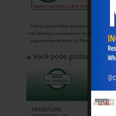
Polícia Civil e Militar prendem homem acu
de ameaçar companheira no distrito
sapucaiense de Volta do Pião
Você pode gostar també
PREFEITURA
PREF