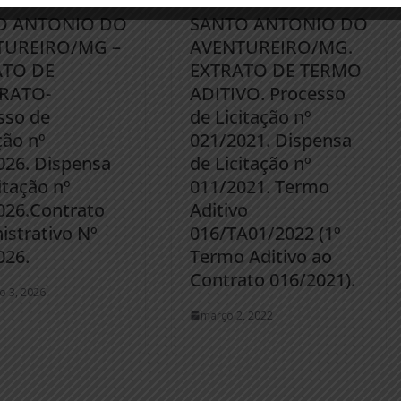
CIPAL DE
MUNICIPAL DE
O ANTONIO DO
SANTO ANTONIO DO
TUREIRO/MG –
AVENTUREIRO/MG.
ATO DE
EXTRATO DE TERMO
RATO-
ADITIVO. Processo
sso de
de Licitação nº
ção nº
021/2021. Dispensa
026. Dispensa
de Licitação nº
itação nº
011/2021. Termo
026.Contrato
Aditivo
istrativo Nº
016/TA01/2022 (1º
026.
Termo Aditivo ao
Contrato 016/2021).
ro 3, 2026
março 2, 2022