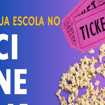
ÕES, ETC., ALÉM DE ASSESSORAR A AGENTE DE
AS E LICITAÇÕES DA PREFEITURA DE SANTO ANTONIO DO
MENTO DE SEUS PROCEDIMENTOS LICITATÓRIOS. Processo
SOCIEDADE INDIVIDUAL DE ADVOCACIA inscrita no CNPJ sob o
72.000,00. Santo Antonio do Aventureiro – MG, 29 de maio de
 de Sá Ferreira – Prefeito.