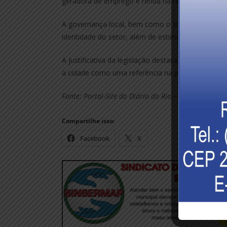
geradora de emprego e renda na região.
A governança local, bem como o sistema da produç
identidade do setor, além de estimular novos inves
A justificativa da legislação destaca que a inicia
a cidade como uma referência na produção de móve
Fonte: Portal-Site do Diário do Rio – Por Patrícia L
Compartilhe isso:
Facebook
X