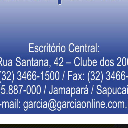
ão de móveis espera que o título contribua para fortalecer a
timentos e ampliar a visibilidade da indústria fluminense.
tiva valoriza gerações de trabalhadores que ajudaram a consolidar
is no território fluminense.
ima