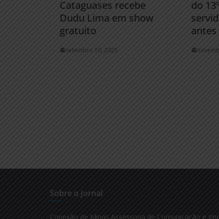
Cataguases recebe
do 13
Dudu Lima em show
servi
gratuito
antes
setembro 10, 2025
novemb
Sobre o Jornal
Conexão de Minas Assessoria de Comunicação e Im