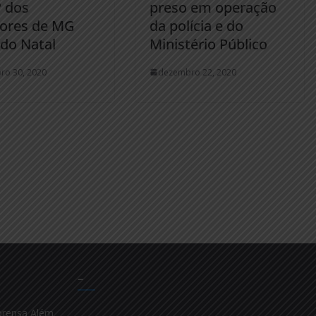
º dos
preso em operação
dores de MG
da polícia e do
 do Natal
Ministério Público
ro 30, 2020
dezembro 22, 2020
–
prensa Além