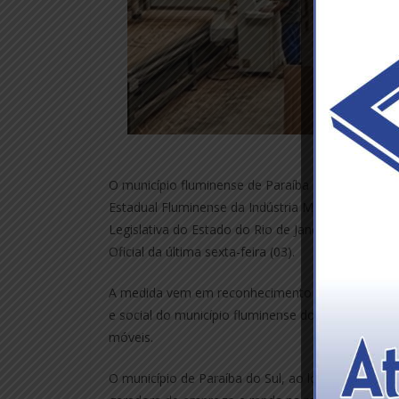
Crédito: B
O município fluminense de Paraíba do Sul, distant
Estadual Fluminense da Indústria Moveleira, como
Legislativa do Estado do Rio de Janeiro (Alerj), 
Oficial da última sexta-feira (03).
A medida vem em reconhecimento pela importânci
e social do município fluminense do Vale do Para
móveis.
O município de Paraíba do Sul, ao longo do tempo