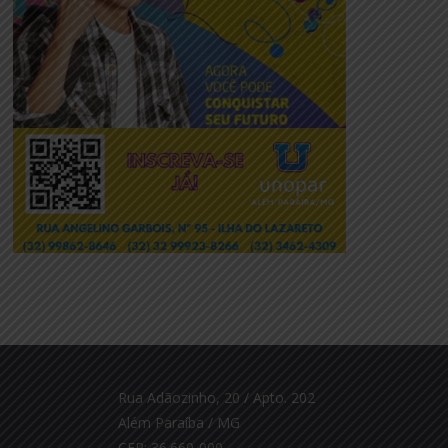
Rua Adãozinho, 20 / Apto. 202
Além Paraíba / MG
CEP: 36.660-000