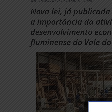
julho 6, 2026
Flávio Henrique Fernandes
Nova lei, já publicada
a importância da ativ
desenvolvimento econô
fluminense do Vale do