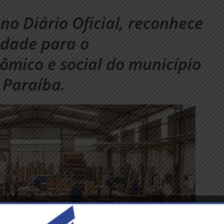
 no Diário Oficial, reconhece
idade para o
mico e social do município
 Paraíba.