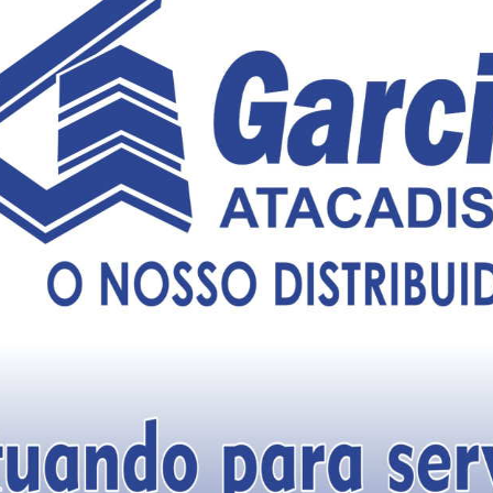
anco de Imagem da Alerj
e cerca de 80 quilômetros de Além Paraíba, agora é a Capital
 determina a Leri 11.254/26, aprovada pela Assembleia
sancionada pelo Governo do Estado do Rio e publicada no Diário
a da atividade moveleira para o desenvolvimento econômico
íba, que concentra empresas de destaque na fabricação de
, construiu uma tradição relacionada à fabricação moveleira,