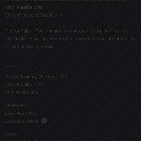
Além Paraíba Ltda.
CNPJ n° 09.608.574/0001-11
Diretor-Editor: Flávio Senra - membro do Conselho Fiscal do
SINDIJORI - Sindicato dos Proprietários de Jornais do Interior do
Estado de Minas Gerais
–
Rua Adãozinho, 20 / Apto. 202
Além Paraíba / MG
CEP: 36.660-000
Telefones:
(32) 3462-4410
(32) 98863-4099
E-mail: