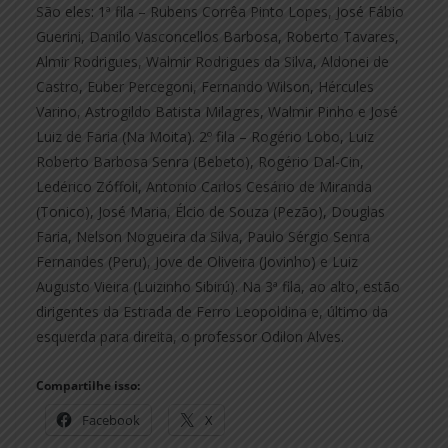
São eles: 1ª fila – Rubens Corrêa Pinto Lopes, José Fábio
Guerini, Danilo Vasconcellos Barbosa, Roberto Tavares,
Almir Rodrigues, Walmir Rodrigues da Silva, Aldonei de
Castro, Euber Percegoni, Fernando Wilson, Hércules
Varino, Astrogildo Batista Milagres, Walmir Pinho e José
Luiz de Faria (Na Moita). 2º fila – Rogério Lobo, Luiz
Roberto Barbosa Senra (Bebeto), Rogério Dal-Cin,
Ledérico Zóffoli, Antonio Carlos Cesário de Miranda
(Tonico), José Maria, Élcio de Souza (Pezão), Douglas
Faria, Nelson Nogueira da Silva, Paulo Sérgio Senra
Fernandes (Peru), Jove de Oliveira (Jovinho) e Luiz
Augusto Vieira (Luizinho Sibirú). Na 3ª fila, ao alto, estão
dirigentes da Estrada de Ferro Leopoldina e, último da
esquerda para direita, o professor Odilon Alves.
Compartilhe isso:
Facebook
X