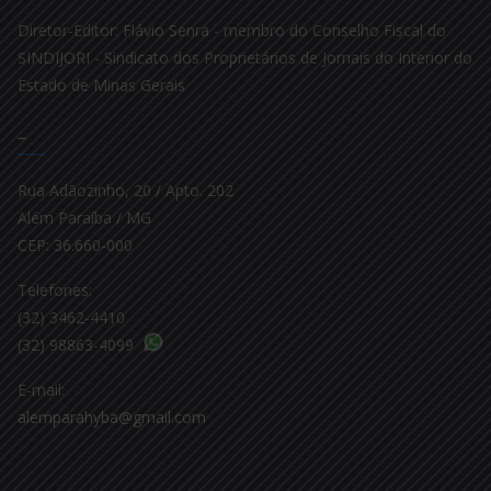
Diretor-Editor: Flávio Senra - membro do Conselho Fiscal do
SINDIJORI - Sindicato dos Proprietários de Jornais do Interior do
Estado de Minas Gerais
–
Rua Adãozinho, 20 / Apto. 202
Além Paraíba / MG
CEP: 36.660-000
Telefones:
(32) 3462-4410
(32) 98863-4099
E-mail:
alemparahyba@gmail.com