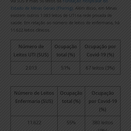
via SUS e mais 50 leitos da
Fundação Hospitalar do
Estado de Minas Gerais (Fhemig)
. Além disso, em Minas
existem outros 1.083 leitos de UTI na rede privada de
saúde. Em relação ao número de leitos de enfermaria, há
11.622 leitos clínicos.
Número de
Ocupação
Ocupação por
Leitos UTI (SUS)
total (%)
Covid-19 (%)
2.013
51%
67 leitos (3%)
Número de Leitos
Ocupação
Ocupação
Enfermaria (SUS)
total (%)
por Covid-19
(%)
11.622
55%
380 leitos
(3%)