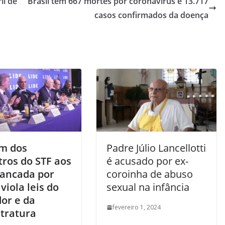
il de
Brasil tem 667 mortes por coronavírus e 13.717
casos confirmados da doença
m dos
Padre Júlio Lancellotti
tros do STF aos
é acusado por ex-
ancada por
coroinha de abuso
viola leis do
sexual na infância
dor e da
fevereiro 1, 2024
tratura