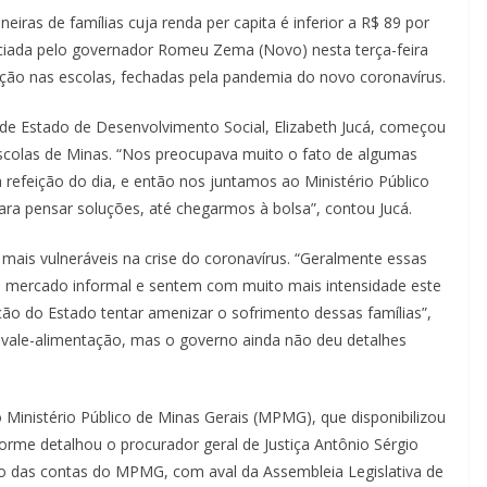
iras de famílias cuja renda per capita é inferior a R$ 89 por
ciada pelo governador Romeu Zema (Novo) nesta terça-feira
ção nas escolas, fechadas pela pandemia do novo coronavírus.
de Estado de Desenvolvimento Social, Elizabeth Jucá, começou
escolas de Minas. “Nos preocupava muito o fato de algumas
 refeição do dia, e então nos juntamos ao Ministério Público
ra pensar soluções, até chegarmos à bolsa”, contou Jucá.
ais vulneráveis na crise do coronavírus. “Geralmente essas
no mercado informal e sentem com muito mais intensidade este
ção do Estado tentar amenizar o sofrimento dessas famílias”,
de vale-alimentação, mas o governo ainda não deu detalhes
 Ministério Público de Minas Gerais (MPMG), que disponibilizou
orme detalhou o procurador geral de Justiça Antônio Sérgio
to das contas do MPMG, com aval da Assembleia Legislativa de