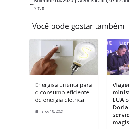
Boletim: 014/2020 | Além Paraíba, 07 de abr
2020
Você pode gostar também
Energisa orienta para
Viage
o consumo eficiente
minis
de energia elétrica
EUA b
Doria 
março 18, 2021
servi
magis