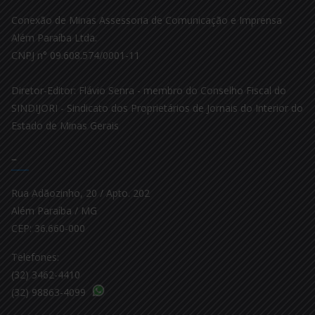
Conexão de Minas Assessoria de Comunicação e Imprensa
Além Paraíba Ltda.
CNPJ n° 09.608.574/0001-11
Diretor-Editor: Flávio Senra - membro do Conselho Fiscal do
SINDIJORI - Sindicato dos Proprietários de Jornais do Interior do
Estado de Minas Gerais
–
Rua Adãozinho, 20 / Apto. 202
Além Paraíba / MG
CEP: 36.660-000
Telefones:
(32) 3462-4410
(32) 98863-4099