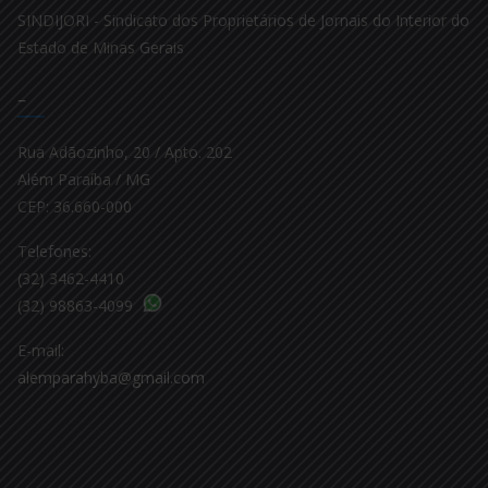
SINDIJORI - Sindicato dos Proprietários de Jornais do Interior do
Estado de Minas Gerais
–
Rua Adãozinho, 20 / Apto. 202
Além Paraíba / MG
CEP: 36.660-000
Telefones:
(32) 3462-4410
(32) 98863-4099
E-mail:
alemparahyba@gmail.com