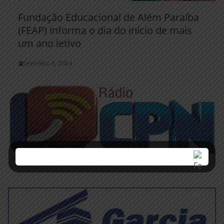
Fundação Educacional de Além Paraíba
(FEAP) informa o dia do início de mais
um ano letivo
fevereiro 6, 2024