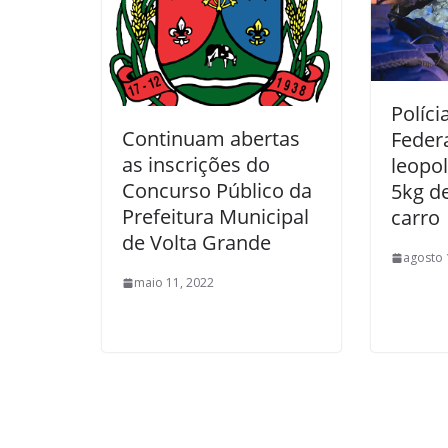
Políci
Continuam abertas
Feder
as inscrições do
leopo
Concurso Público da
5kg d
Prefeitura Municipal
carro
de Volta Grande
agosto 
maio 11, 2022