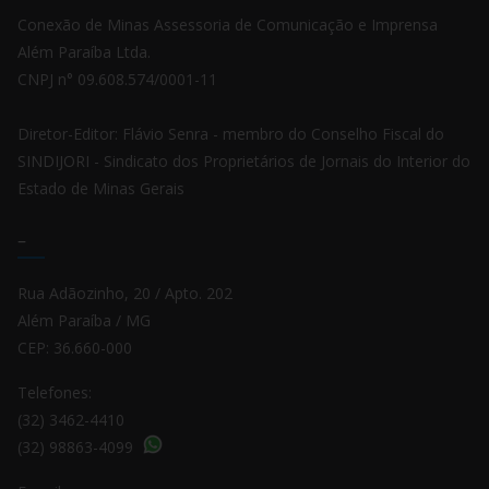
Conexão de Minas Assessoria de Comunicação e Imprensa
Além Paraíba Ltda.
CNPJ n° 09.608.574/0001-11
Diretor-Editor: Flávio Senra - membro do Conselho Fiscal do
SINDIJORI - Sindicato dos Proprietários de Jornais do Interior do
Estado de Minas Gerais
–
Rua Adãozinho, 20 / Apto. 202
Além Paraíba / MG
CEP: 36.660-000
Telefones:
(32) 3462-4410
(32) 98863-4099