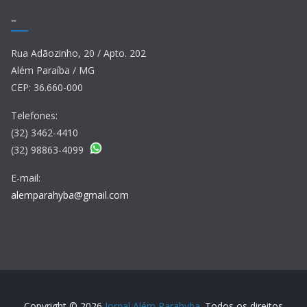
–
Rua Adãozinho, 20 / Apto. 202
Além Paraíba / MG
CEP: 36.660-000
Telefones:
(32) 3462-4410
(32) 98863-4099
E-mail:
alemparahyba@gmail.com
Copyright © 2026
Jornal Além Parahyba
. Todos os direitos