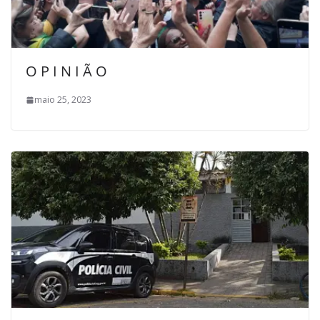
O P I N I Ã O
maio 25, 2023