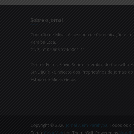
Sobre o Jornal
Conexão de Minas Assessoria de Comunicação e Im
Paraíba Ltda.
CNPJ n° 09.608.574/0001-11
Diretor-Editor: Flávio Senra - membro do Conselho Fi
SINDIJORI - Sindicato dos Proprietários de Jornais do 
Estado de Minas Gerais
Copyright © 2026
Jornal Além Parahyba
. Todos os di
Tema:
ColorMag
por ThemeGrill. Powered by
WordPr