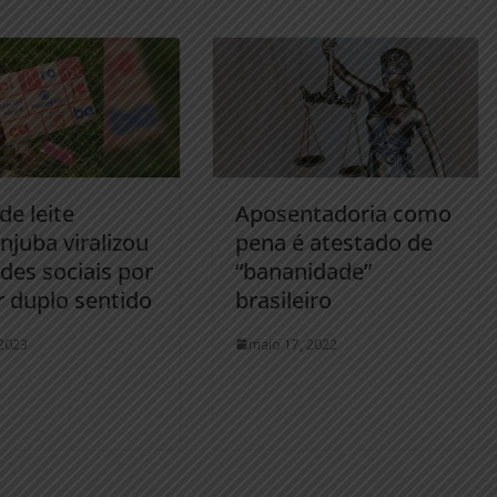
de leite
Aposentadoria como
njuba viralizou
pena é atestado de
des sociais por
“bananidade”
r duplo sentido
brasileiro
 2023
maio 17, 2022