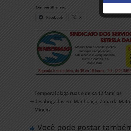
Compartilhe isso:
Facebook
X
Temporal alaga ruas e deixa 12 famílias
desabrigadas em Manhuaçu, Zona da Mata
Mineira
Você pode gostar també