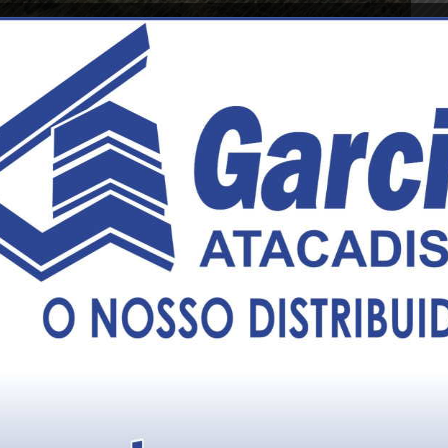
 tombou em uma ribanceira localizada às margens da BR-267,
mbro.
l O Vigilante Online, o veículo seguia de Juiz de Fora com
o, quando perdeu o freio na descida da Serra.
sou de atendimento médico.
o São Pedro, de Leopoldina, e o trânsito flui normalmente