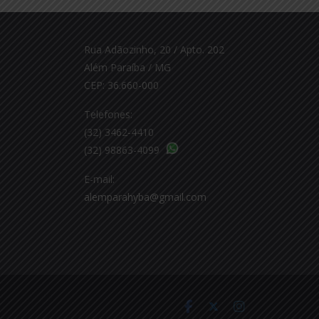
Rua Adãozinho, 20 / Apto. 202
Além Paraíba / MG
CEP: 36.660-000
Telefones:
(32) 3462-4410
(32) 98863-4099
E-mail:
alemparahyba@gmail.com