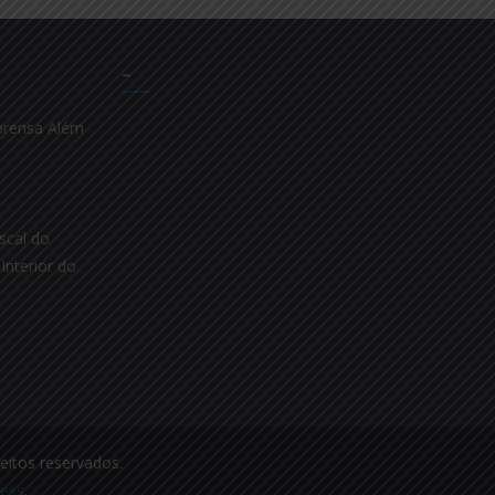
–
prensa Além
scal do
Interior do
reitos reservados.
ess
.