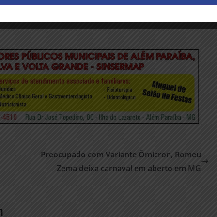
Preocupado com Variante Ômicron, Romeu
Zema deixa carnaval em aberto em MG
m