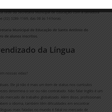
na sede da Secretaria Municipal de Educação com a servidora
ne (32) 3286-1169, das 08 às 14 horas.
cretaria Municipal de Educação de Santo Antônio do
o de alunos inscritos.
rendizado da Língua
 em nossas vidas?
tuais. Ele já não é mais um item de status nos currículos
vezes determina o ser ou não contratado. Não falar Inglês é um
do mercado de trabalho globalizado. Além disso, profissionais
abem o idioma, também têm dificuldades em encontrar
 línguas mais faladas no mundo é fatal no mercado de