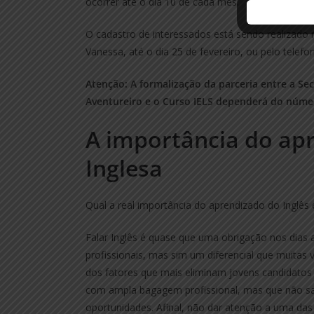
ocorrer até o dia 10 de cada mês.
O cadastro de interessados está sendo realizado 
Vanessa, até o dia 25 de fevereiro, ou pelo telefo
Atenção: A formalização da parceria entre a Se
Aventureiro e o Curso IELS dependerá do númer
A importância do ap
Inglesa
Qual a real importância do aprendizado do Inglês
Falar Inglês é quase que uma obrigação nos dias a
profissionais, mas sim um diferencial que muitas 
dos fatores que mais eliminam jovens candidatos 
com ampla bagagem profissional, mas que não s
oportunidades. Afinal, não dar atenção a uma das