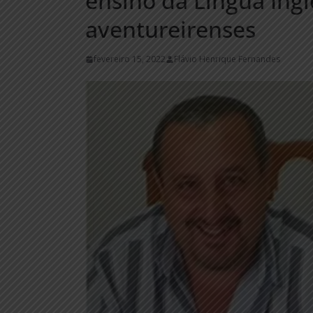
ensino da Língua Ing
aventureirenses
fevereiro 15, 2022
Flávio Henrique Fernandes