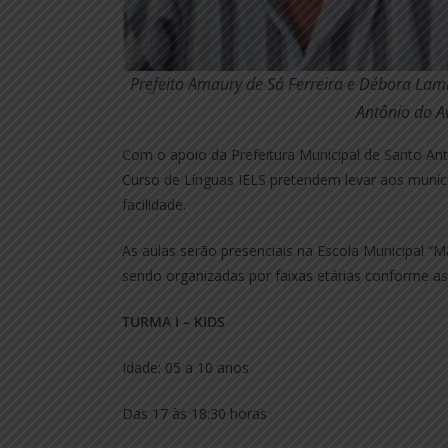
Prefeito Amaury de Sá Ferreira e Débora Lami
Antônio do Av
Com o apoio da Prefeitura Municipal de Santo Ant
Curso de Línguas IELS pretendem levar aos muníc
facilidade.
As aulas serão presenciais na Escola Municipal “Ma
sendo organizadas por faixas etárias conforme as 
TURMA I – KIDS
Idade: 05 a 10 anos
Das 17 às 18:30 horas