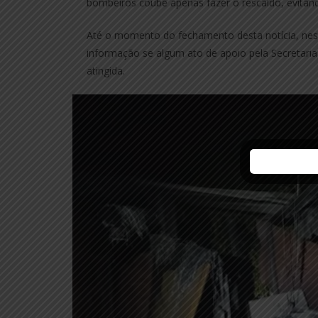
bombeiros coube apenas fazer o rescaldo, evita
Até o momento do fechamento desta notícia, nesta 
informação se algum ato de apoio pela Secretaria M
atingida.