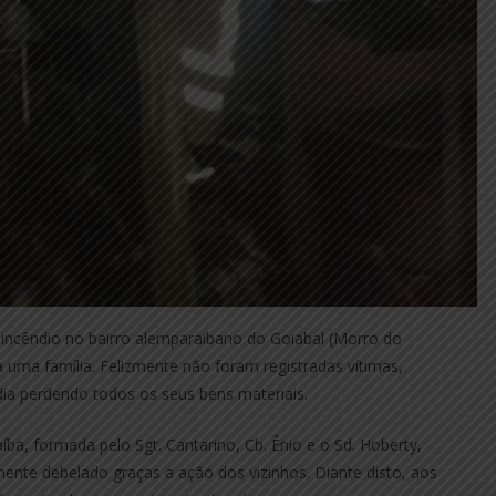
m incêndio no bairro alemparaibano do Goiabal (Morro do
 uma família. Felizmente não foram registradas vítimas,
dia perdendo todos os seus bens materiais.
a, formada pelo Sgt. Cantarino, Cb. Ênio e o Sd. Hoberty,
mente debelado graças a ação dos vizinhos. Diante disto, aos