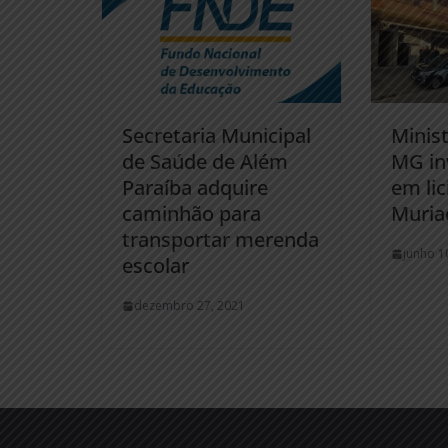
Secretaria Municipal
Minist
de Saúde de Além
MG in
Paraíba adquire
em li
caminhão para
Muria
transportar merenda
junho 1
escolar
dezembro 27, 2021