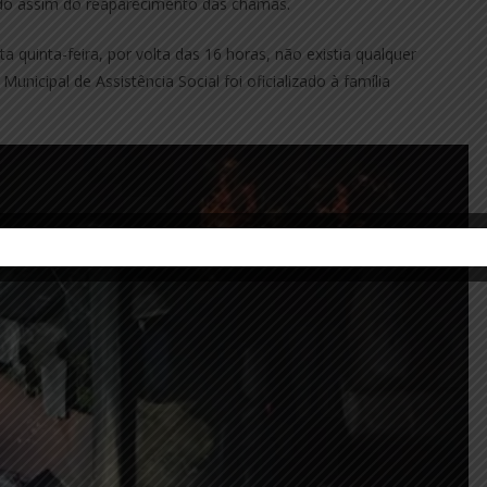
ndo assim do reaparecimento das chamas.
quinta-feira, por volta das 16 horas, não existia qualquer
unicipal de Assistência Social foi oficializado à família