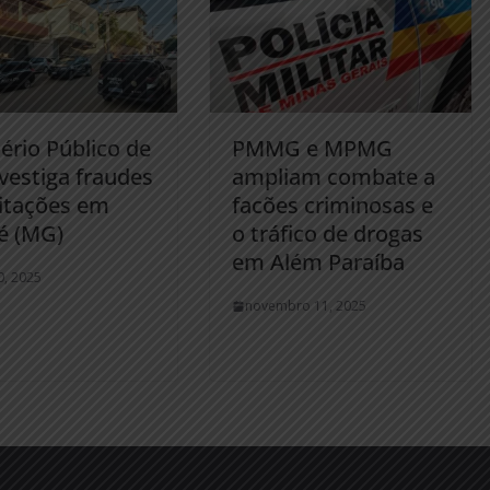
ério Público de
PMMG e MPMG
vestiga fraudes
ampliam combate a
citações em
facões criminosas e
é (MG)
o tráfico de drogas
em Além Paraíba
0, 2025
novembro 11, 2025