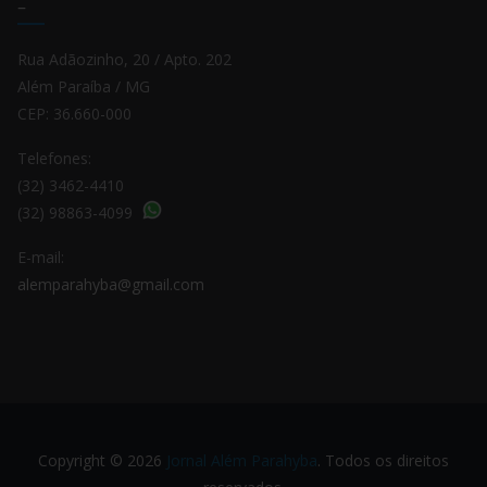
–
Rua Adãozinho, 20 / Apto. 202
Além Paraíba / MG
CEP: 36.660-000
Telefones:
(32) 3462-4410
(32) 98863-4099
E-mail:
alemparahyba@gmail.com
Copyright © 2026
Jornal Além Parahyba
. Todos os direitos