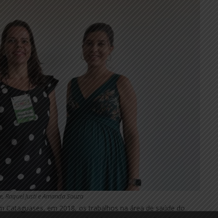
re, Raquel Justi e Amanda Souza
em Cataguases, em 2018, os trabalhos na área de saúde do