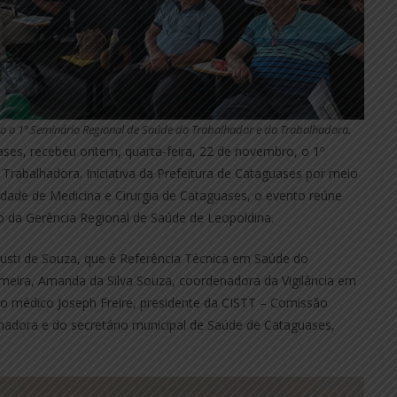
do o 1º Seminário Regional de Saúde do Trabalhador e da Trabalhadora.
ses, recebeu ontem, quarta-feira, 22 de novembro, o 1º
Trabalhadora. Iniciativa da Prefeitura de Cataguases por meio
edade de Medicina e Cirurgia de Cataguases, o evento reúne
ão da Gerência Regional de Saúde de Leopoldina.
Justi de Souza, que é Referência Técnica em Saúde do
eira, Amanda da Silva Souza, coordenadora da Vigilância em
do médico Joseph Freire, presidente da CISTT – Comissão
lhadora e do secretário municipal de Saúde de Cataguases,