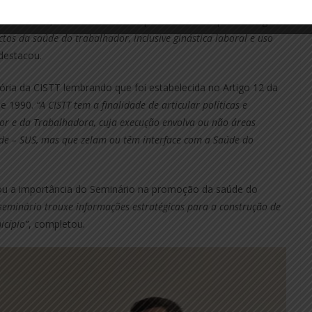
artir de 2022,
“e este Seminário é, na prática, a culminância
s diversas”
, disse. Amanda completou dizendo que ao longo
ctos da saúde do trabalhador, inclusive ginástica laboral e uso
 destacou.
ória da CISTT lembrando que foi estabelecida no Artigo 12 da
de 1990.
“A CISTT tem a finalidade de articular políticas e
or e da Trabalhadora, cuja execução envolva ou não áreas
e – SUS, mas que zelam ou têm interface com a Saúde do
cou a importância do Seminário na promoção da saúde do
 seminário trouxe informações estratégicas para a construção de
icípio”
, completou.