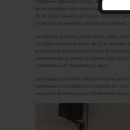
trabalhador ganharam impulso, especialmente a p
destas atividades onde estamos abordando temática
do dia várias palestras abordaram
“os muitos aspe
correto dos equipamentos de proteção individual”
,
Na abertura, o médico Joseph Freire contou a hist
Lei Orgânica da Saúde 8.080, de 19 de setembro 
programas de interesse para a Saúde do Trabalhad
compreendidas no âmbito do Sistema Único de Saúd
Trabalhador e da Trabalhadora”
, disse.
Em seguida o secretário Vinícius Franzone desta
trabalhador e da trabalhadora. Segundo ele,
“este
um projeto de saúde para os trabalhadores do mun