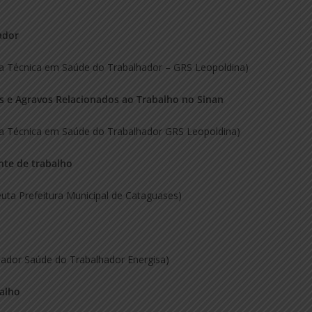
ador
a Técnica em Saúde do Trabalhador – GRS Leopoldina)
s e Agravos Relacionados ao Trabalho no Sinan
a Técnica em Saúde do Trabalhador GRS Leopoldina)
nte de trabalho
peuta Prefeitura Municipal de Cataguases)
ador Saúde do Trabalhador Energisa)
alho