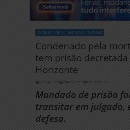
BRASIL E MUNDO
DESTAQUE
NOTÍCIAS
Condenado pela morte
tem prisão decretada
Horizonte
julho 4, 2024
Flávio Henrique Fernandes
Mandado de prisão foi
transitar em julgado,
defesa.