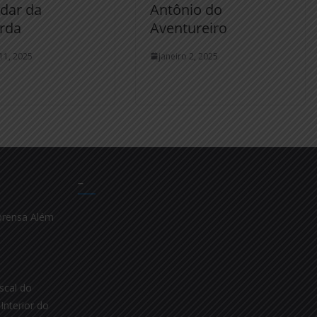
rdar da
Antônio do
rda
Aventureiro
11, 2025
janeiro 2, 2025
–
prensa Além
scal do
Interior do