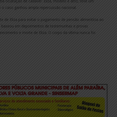
la ocultação de cadáver. Eliza, modelo e atriz, teve um
e o caso ganhou ampla repercussão nacional.
e de Eliza para evitar o pagamento de pensão alimentícia ao
 se baseou em depoimentos de testemunhas e provas
arecimento e morte de Eliza. O corpo da vítima nunca foi