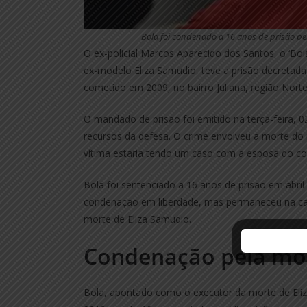
Bola foi condenado a 16 anos de prisão pe
O ex-policial Marcos Aparecido dos Santos, o ‘Bo
ex-modelo Eliza Samudio, teve a prisão decretad
cometido em 2009, no bairro Juliana, região Nort
O mandado de prisão foi emitido na terça-feira, 0
recursos da defesa. O crime envolveu a morte do
vítima estaria tendo um caso com a esposa do co
Bola foi sentenciado a 16 anos de prisão em abril 
condenação em liberdade, mas permaneceu na cad
morte de Eliza Samudio.
Condenação pela mor
Bola, apontado como o executor da morte de Eli