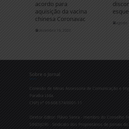
acordo para
disco
aquisição da vacina
esque
chinesa Coronavac
agosto 
dezembro 16, 2020
Sobre o Jornal
Conexão de Minas Assessoria de Comunicação e Im
Paraíba Ltda.
CNPJ n° 09.608.574/0001-11
Diretor-Editor: Flávio Senra - membro do Conselho Fi
SINDIJORI - Sindicato dos Proprietários de Jornais do 