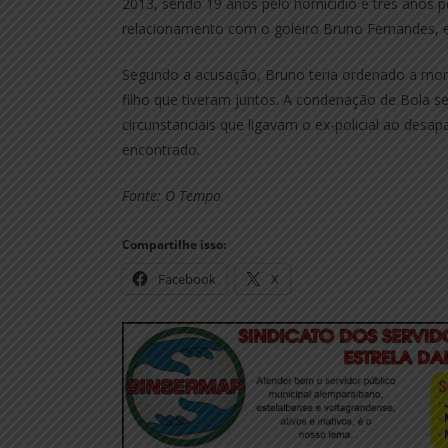
2013, sendo 19 anos pelo homicídio e três anos pe
relacionamento com o goleiro Bruno Fernandes, 
Segundo a acusação, Bruno teria ordenado a mort
filho que tiveram juntos. A condenação de Bola
circunstanciais que ligavam o ex-policial ao desap
encontrado.
Fonte: O Tempo
Compartilhe isso:
Facebook
X