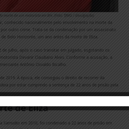
la morte de um motorista em BH. (Foto: TJMG / divulgação)
la’, conhecido nacionalmente pelo envolvimento na morte da
a por outro crime. Trata-se da condenação por um assassinato
e de Belo Horizonte, um ano antes da morte de Eliza.
2 de julho, após o caso transitar em julgado, esgotando os
 motorista Devanir Claudiano Alves. Conforme a acusação, a
merciante Antônio Osvaldo Bicalho.
de 2019. À época, ele conseguiu o direito de recorrer da
eia por estar cumprindo a sentença de 22 anos de prisão pela
te de Eliza
za Samudio em 2010, foi condenado a 22 anos de prisão em