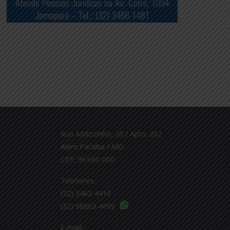
Rua Adãozinho, 20 / Apto. 202
Além Paraíba / MG
CEP: 36.660-000
Telefones:
(32) 3462-4410
(32) 98863-4099
E-mail: