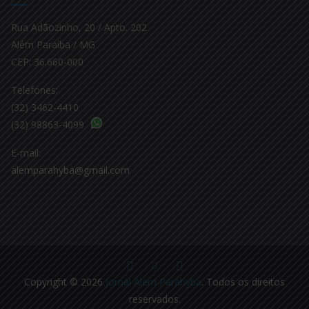
Rua Adãozinho, 20 / Apto. 202
Além Paraíba / MG
CEP: 36.660-000
Telefones:
(32) 3462-4410
(32) 98863-4099
E-mail:
alemparahyba@gmail.com
Copyright © 2026
Jornal Além Parahyba
. Todos os direitos
reservados.