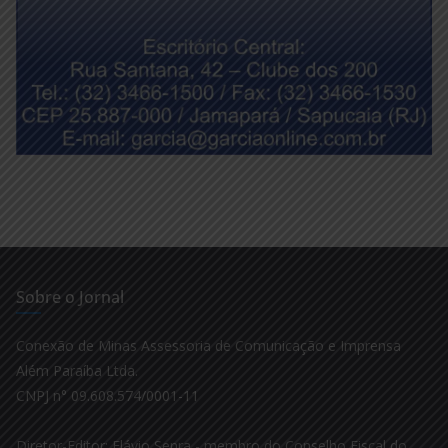
Sobre o Jornal
Conexão de Minas Assessoria de Comunicação e Imprensa
Além Paraíba Ltda.
CNPJ n° 09.608.574/0001-11
Diretor-Editor: Flávio Senra - membro do Conselho Fiscal do