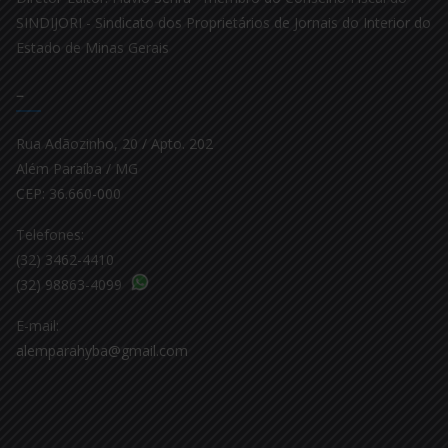
SINDIJORI - Sindicato dos Proprietários de Jornais do Interior do
Estado de Minas Gerais
–
Rua Adãozinho, 20 / Apto. 202
Além Paraíba / MG
CEP: 36.660-000
Telefones:
(32) 3462-4410
(32) 98863-4099
E-mail:
alemparahyba@gmail.com