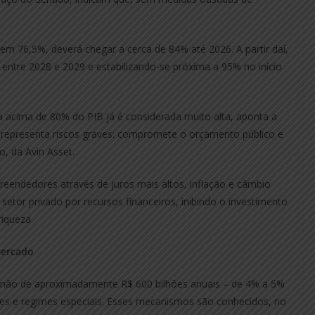
 em 76,5%, deverá chegar a cerca de 84% até 2026. A partir daí,
 entre 2028 e 2029 e estabilizando-se próxima a 95% no início
a acima de 80% do PIB já é considerada muito alta, aponta a
e representa riscos graves: compromete o orçamento público e
o, da Avin Asset.
eendedores através de juros mais altos, inflação e câmbio
etor privado por recursos financeiros, inibindo o investimento
riqueza.
mercado
e mão de aproximadamente R$ 600 bilhões anuais – de 4% a 5%
ões e regimes especiais. Esses mecanismos são conhecidos, no