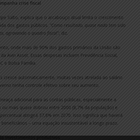
mpanha crise fiscal
pe Salto, explica que o arcabouço atual limita o crescimento
gida dos gastos públicos.
“Como resultado, quase nada tem sido
s, agravando o quadro fiscal”
, diz.
ento, onde mais de 90% dos gastos primários da União são
 da Avin Asset. Essas despesas incluem Previdência Social,
C e Bolsa Família.
s cresce automaticamente, muitas vezes atrelada ao salário
erno tenha controle efetivo sobre seu aumento.
eaça adicional para as contas públicas, especialmente a
s ou mais quase dobrou entre 2000 (8,7% da população) e
percentual atingirá 37,8% em 2070. Isso significa que haverá
 beneficiários – uma equação insustentável a longo prazo.
ula investimentos produtivos