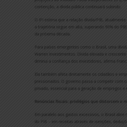
contenção, a dívida pública continuará subindo.
O IFI estima que a relação dívida/PIB, atualmente
a trajetória segue em alta, superando 90% do PIB
da próxima década.
Para países emergentes como o Brasil, uma dívid
Warren Investimentos. Dívida elevada e crescent
diminui a confiança dos investidores, afirma Franc
Ela também afeta diretamente os cidadãos e empr
pressionados. O governo passa a competir com o s
privado, essencial para a geração de empregos e 
Renúncias fiscais: privilégios que distorcem o 
Em paralelo aos gastos excessivos, o Brasil abr
do PIB – em receitas através de isenções, deduç