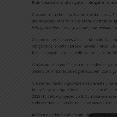
Problema estrutural de gastos obrigatórios aco
O economista-chefe da Warren Investimentos, Feli
das despesas, mas falha em alterar a estrutura rí
feito para conter o avanço das despesas mandatória
O cerne do problema está na estrutura do Orçam
obrigatórios, aponta Marcelo Karvelis Franco, CIO
folha de pagamento e benefícios sociais como BP
O mais preocupante é que a maioria desses gasto
mínimo ou a fatores demográficos, sem que o gov
O envelhecimento populacional representa uma am
Previdência. A proporção de pessoas com 60 ano
2023 (15,6%). A projeção do IBGE indica que esse 
cada vez menos contribuintes para sustentar mais
Reflexo da crise fiscal: Estado inchado estrang