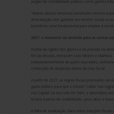
jargão da contabilidade pública, como gastos tribu
“Muitas dessas renúncias beneficiam setores es
arrecadação sem garantir um retorno social ou ec
benefícios seria fundamental para ampliar a receita
2027: o momento da verdade para as contas pú
Diante da rigidez dos gastos e da pressão da dívid
fim da década, destacam Lívio Ribeiro e Matheus 
independentemente de quem seja eleito, enfrenta
contenção de despesas diante da crise fiscal.
A partir de 2027, as regras fiscais precisarão se
gasto público para que o Estado “caiba” nas regr
Faz Capital. Se isso não for feito, a alternativa s
levaria à perda de credibilidade, juros altos e bai
A falta de sinalização clara sobre soluções fiscai