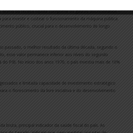
 acima da receita líquida comprime os gastos discricionários –
ara investir e custear o funcionamento da máquina pública.
imento público, crucial para o desenvolvimento de longo
ano passado, o melhor resultado da última década, segundo o
udo, esse valor permanece inferior aos níveis do segundo
do PIB. No início dos anos 1970, o país investia mais de 10%
essados e limitada capacidade de investimento estratégico
para o florescimento da livre iniciativa e do desenvolvimento
da bruta, principal indicador da saúde fiscal do país. As
, braço do Senado, indicam que, sem medidas ousadas de