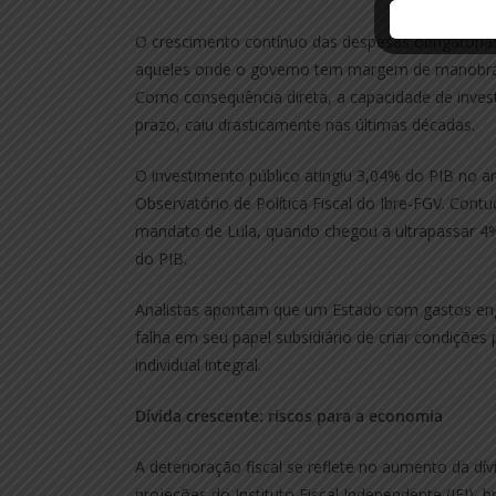
O crescimento contínuo das despesas obrigatórias
aqueles onde o governo tem margem de manobra p
Como consequência direta, a capacidade de invest
prazo, caiu drasticamente nas últimas décadas.
O investimento público atingiu 3,04% do PIB no 
Observatório de Política Fiscal do Ibre-FGV. Cont
mandato de Lula, quando chegou a ultrapassar 4% 
do PIB.
Analistas apontam que um Estado com gastos eng
falha em seu papel subsidiário de criar condições 
individual integral.
Dívida crescente: riscos para a economia
A deterioração fiscal se reflete no aumento da dívi
projeções do Instituto Fiscal Independente (IFI)