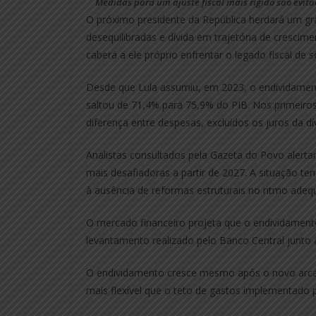
Medidas para um ajuste fiscal mais rígido são evita
O próximo presidente da República herdará um g
desequilibradas e dívida em trajetória de crescime
caberá a ele próprio enfrentar o legado fiscal de
Desde que Lula assumiu, em 2023, o endividament
saltou de 71,4% para 75,9% do PIB. Nos primeiros
diferença entre despesas, excluídos os juros da dí
Analistas consultados pela Gazeta do Povo alert
mais desafiadoras a partir de 2027. A situação te
à ausência de reformas estruturais no ritmo adeq
O mercado financeiro projeta que o endividamen
levantamento realizado pelo Banco Central junto a 
O endividamento cresce mesmo após o novo arcab
mais flexível que o teto de gastos implementado 