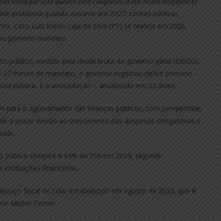
das tanto por Lula quanto pelo Congresso. (Foto: André Borges/EFE)
rave problema quando assumir em 2027: contas públicas
nto. Caso Luiz Inácio Lula da Silva (PT) se reeleja em 2026,
 seu primeiro mandato.
o público, medido pela dívida bruta do governo geral (DBGG),
 27 meses de mandato, o governo registrou déficit primário –
vida pública, e a arrecadação – anualizado em 22 deles.
am para o agravamento das finanças públicas, com perspectivas
nde a piorar devido ao crescimento das despesas obrigatórias e
uado.
to público chegará a 94% do PIB em 2034, segundo
instituições financeiras.
ouço fiscal de Lula, estabelecido em agosto de 2023, que é
por Michel Temer.