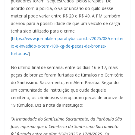
puxadores foram “sequestrados” pelos larápios. De
acordo com a polícia, o valor unitário do quilo desse
material pode variar entre R$ 20 e R$ 40. A PM também
acenou para a possibilidade de que um veículo de carga
tenha sido utilizado para o crime.
(
https://www.jornalalemparahyba.com.br/2025/08/cemiter
io-e-invadido-e-tem-100-kg-de-pecas-de-bronze-
furtadas/
)
No último final de semana, entre os dias 16 e 17, mais
peças de bronze foram furtadas de túmulos no Cemitério
do Santíssimo Sacramento, em Além Paraíba. Segundo
um comunicado da instituição que cuida daquele
cemitério, os criminosos surrupiaram peças de bronze de
19 túmulos. Diz a nota da instituição:
“A Irmandade do Santíssimo Sacramento, da Paróquia São
José, informa que o Cemitério do Santíssimo Sacramento
foi furtado entre os dias 16/8/2025 e 17/8/2025. Os