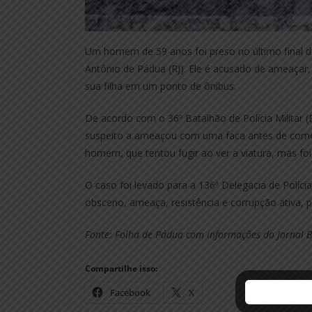
Um homem de 59 anos foi preso no último final de
Antônio de Pádua (RJ). Ele é acusado de ameaçar, 
sua filha em um ponto de ônibus.
De acordo com o 36º Batalhão de Polícia Militar 
suspeito a ameaçou com uma faca antes de comete
homem, que tentou fugir ao ver a viatura, mas fo
O caso foi levado para a 136ª Delegacia de Políci
obsceno, ameaça, resistência e corrupção ativa, 
Fonte: Folha de Pádua com informações do Jornal B
Compartilhe isso:
Facebook
X