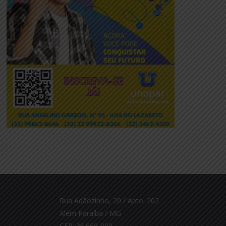
Rua Adãozinho, 20 / Apto. 202
Além Paraíba / MG
CEP: 36.660-000