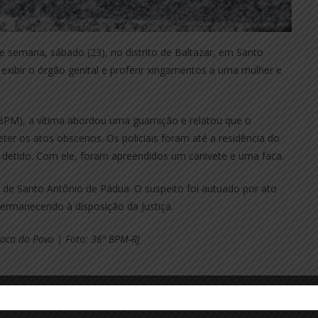
 semana, sábado (23), no distrito de Baltazar, em Santo
exibir o órgão genital e proferir xingamentos a uma mulher e
(BPM), a vítima abordou uma guarnição e relatou que o
r os atos obscenos. Os policiais foram até a residência do
i detido. Com ele, foram apreendidos um canivete e uma faca.
a de Santo Antônio de Pádua. O suspeito foi autuado por ato
permanecendo à disposição da Justiça.
oca do Povo | Foto: 36º BPM-RJ