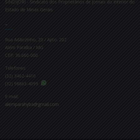
SINDIJORI - Sindicato dos Proprietários de Jornais do Interior do
Estado de Minas Gerais
–
Rua Adãozinho, 20 / Apto. 202
Além Paraíba / MG
CEP: 36.660-000
Telefones:
(32) 3462-4410
(32) 98863-4099
E-mail:
alemparahyba@gmail.com