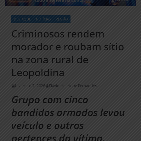
DESTAQUE
NOTÍCIAS
REGIÃO
Criminosos rendem
morador e roubam sítio
na zona rural de
Leopoldina
fevereiro 7, 2026
Flávio Henrique Fernandes
Grupo com cinco
bandidos armados levou
veículo e outros
pertences da vítima.