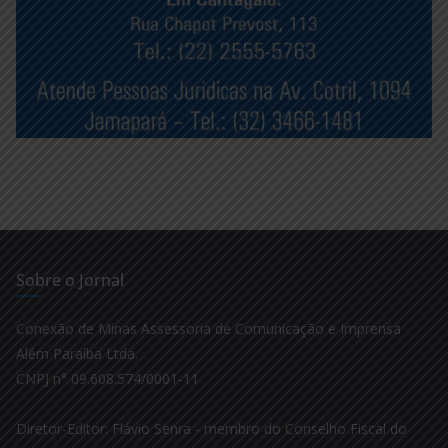
Sobre o Jornal
Conexão de Minas Assessoria de Comunicação e Imprensa
Além Paraíba Ltda.
CNPJ n° 09.608.574/0001-11
Diretor-Editor: Flávio Senra - membro do Conselho Fiscal do