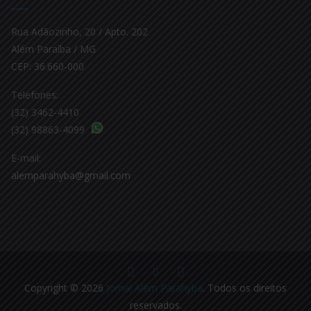
Rua Adãozinho, 20 / Apto. 202
Além Paraíba / MG
CEP: 36.660-000
Telefones:
(32) 3462-4410
(32) 98863-4099
E-mail:
alemparahyba@gmail.com
Copyright © 2026
Jornal Além Parahyba
. Todos os direitos
reservados.