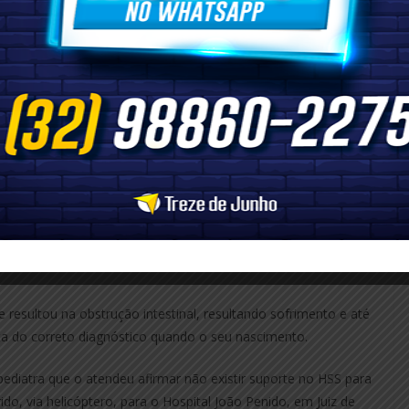
ido ocorreu no seu segundo dia de vida, ocasião em que
da ele
“sem nenhuma anomalia diagnosticada após o parto”
.
retornou ao Hospital São Salvador porque a criança não
m contar que desde que recebera alta não conseguiu evacuar, o
va de plantão.
que lhe deu alta e teria acompanhado o nascimento de
ios problemas, como foi relatado no diagnóstico –
“encontro
midades, HGT 79, FC 135, PR 54, Sato2 99%, abdômen super
visualizo canal anal, pênis sugestivo de hipospádia, coto umbilical
e resultou na obstrução intestinal, resultando sofrimento e até
ta do correto diagnóstico quando o seu nascimento.
pediatra que o atendeu afirmar não existir suporte no HSS para
do, via helicóptero, para o Hospital João Penido, em Juiz de