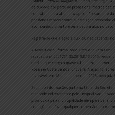
evidente
“falta de diagnóstico ou erro de diagnósti
de cuidado por parte da profissional médica ped
contratada para atender o apelo não somente da
por danos morais contra a instituição hospitalar 
acompanhou o parto e teria dado a alta, no caso 
Registra-se que a ação é pública, não cabendo no ca
A Ação Judicial, formalizada junto a 1ª Vara Cíve
recebeu o nº 5001761-35.2019.8.13.0015, requeri
médico que chega a quase R$ 300 mil, enumerando
Rosanne Costa Santos Junqueira. A ação foi apre
favorável, em 18 de dezembro de 2023, pelo juiz 
Segundo informações junto ao titular da Secretari
responde indiretamente pelo Hospital São Salvador
promovida pela municipalidade alemparaibana, uma
condições de fazer qualquer comentário no momen