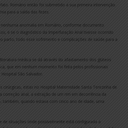
 fato. Romário então foi submetido a sua primeira intervenção
mia para a saída das fezes.
tado nenhuma anomalia em Romário, conforme documento
, e se o diagnóstico da Imperfuração Anal tivesse ocorrido
 o parto, todo esse sofrimento e complicações de saúde para a
literatura médica se dá através do afastamento dos glúteos
sica, que em nenhum momento foi feita pelos profissionais
 Hospital São Salvador.
s cirúrgicas, estas no Hospital Maternidade Santa Terezinha de
 a correção anal, a extração de um rim em decorrência da
 e, também, quando estava com cinco ano de idade, uma
rie de situações onde possivelmente está configurada a