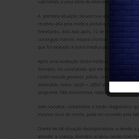
submetido a uma série de intervenções cirúrgicas.
A primeira situação desastrosa a que foi submet
recebeu alta pela médica pediatra que teria narra
Entretanto, dois dias após, 12 de maio, sua mãe 
conseguia mamar, estava chorosa e irritadiça, se
que foi relatado à outra médica pediatra que esta
Após uma avaliação desta médica, que não era a 
Romário, foi constatado que ele nascera com sér
recém nascido gemente, pálido, com cianose extre
distendido, tenso, cacifo +, difícil de apalpar. Não 
sangrante, FAN normotensa, rebaixada”
.
Vale ressaltar, certamente o tardio diagnóstico qu
mesmo risco de morte, pode ter ocorrido pela fal
Diante de tal situação desesperadora, e devido a 
atender a criança, Romário acabou sendo transferi