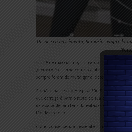
Desde seu nascimento, Romário sempre luto
(Foto
Em 09 de maio último, um garoto-guerreiro de n
guerreiro é o termo correto a utilizar ao mencio
sempre foram de muita garra, determinação e, tam
Romário nasceu no Hospital São Salvador de part
que carregará para o resto de sua existência, sen
de vida poderiam ter sido evitadas se o atendime
tão desastroso.
Como consequência desse atendimento, Romário