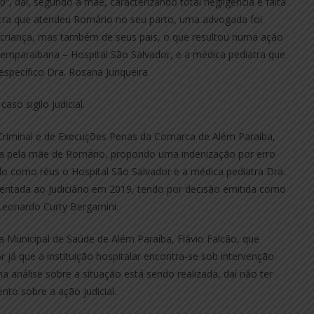
co”
, daí, segundo a mãe, caracterizando total negligência e falta
iatra que atendeu Romário no seu parto, uma advogada foi
 criança, mas também de seus pais, o que resultou numa ação
alemparaibana – Hospital São Salvador, e a médica pediatra que
específico Dra. Rosana Junqueira
so sigilo judicial.
l, Criminal e de Execuções Penas da Comarca de Além Paraíba,
da pela mãe de Romário, propondo uma indenização por erro
 como réus o Hospital São Salvador e a médica pediatra Dra.
sentada ao Judiciário em 2019, tendo por decisão emitida como
Leonardo Curty Bergamini.
a Municipal de Saúde de Além Paraíba, Flávio Falcão, que
 já que a instituição hospitalar encontra-se sob intervenção
 análise sobre a situação está sendo realizada, daí não ter
to sobre a ação judicial.