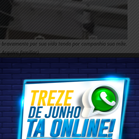
u bravamente por sua vida tendo por companhia sua mãe.
: Arquivo familiar)
ome Romário completou 09 anos de idade. Sim, garoto-
nar o nome dessa criança, pois desde que nasceu seus dias
bém, dificuldades pelas barreiras que teve que enfrentar.
o normal, infelizmente apresentando uma série de problemas
do que algumas situações verificadas desde o seu primeiro dia
nto médico que lhe foi oferecido não fosse, como diz sua mãe,
, até mesmo ainda um bebê recém nascido, acabou sendo