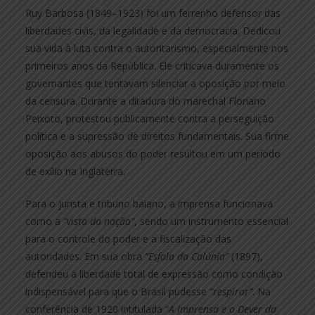
Ruy Barbosa (1849–1923) foi um ferrenho defensor das
liberdades civis, da legalidade e da democracia. Dedicou
sua vida à luta contra o autoritarismo, especialmente nos
primeiros anos da República. Ele criticava duramente os
governantes que tentavam silenciar a oposição por meio
da censura. Durante a ditadura do marechal Floriano
Peixoto, protestou publicamente contra a perseguição
política e a supressão de direitos fundamentais. Sua firme
oposição aos abusos do poder resultou em um período
de exílio na Inglaterra.
Para o jurista e tribuno baiano, a imprensa funcionava
como a
“vista da nação”
, sendo um instrumento essencial
para o controle do poder e a fiscalização das
autoridades. Em sua obra
“Esfola da Calúnia”
(1897),
defendeu a liberdade total de expressão como condição
indispensável para que o Brasil pudesse
“respirar”
. Na
conferência de 1920 intitulada “
A Imprensa e o Dever da