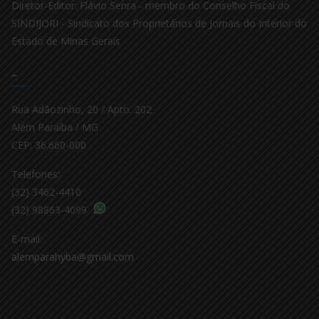
Diretor-Editor: Flávio Senra - membro do Conselho Fiscal do
SINDIJORI - Sindicato dos Proprietários de Jornais do Interior do
Estado de Minas Gerais
–
Rua Adãozinho, 20 / Apto. 202
Além Paraíba / MG
CEP: 36.660-000
Telefones:
(32) 3462-4410
(32) 98863-4099
E-mail:
alemparahyba@gmail.com