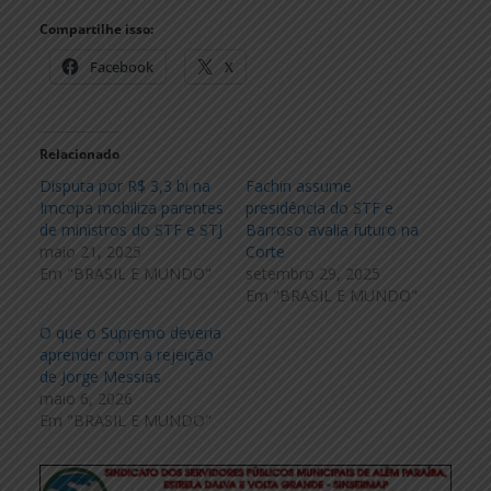
Compartilhe isso:
Facebook
X
Relacionado
Disputa por R$ 3,3 bi na
Fachin assume
Imcopa mobiliza parentes
presidência do STF e
de ministros do STF e STJ
Barroso avalia futuro na
maio 21, 2025
Corte
Em "BRASIL E MUNDO"
setembro 29, 2025
Em "BRASIL E MUNDO"
O que o Supremo deveria
aprender com a rejeição
de Jorge Messias
maio 6, 2026
Em "BRASIL E MUNDO"