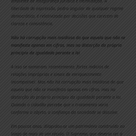
ambiente de insegurança jurídica e intimidação. A
liberdade de expressão, pedra angular de qualquer regime
democrático, é relativizada por decisões que carecem de
clareza e consistência.
Não há corrupção mais insidiosa do que aquela que não se
manifesta apenas em cifras, mas na distorção do próprio
princípio da igualdade perante a lei
A isso se somaram, recentemente, fortes indícios de
relações impróprias e sinais de enriquecimento
incompatível. Mas não há corrupção mais insidiosa do que
aquela que não se manifesta apenas em cifras, mas na
distorção do próprio princípio da igualdade perante a lei.
Quando o cidadão percebe que o tratamento varia
conforme o objeto, a confiança da sociedade se dissolve.
Em poucos anos, dilapidou-se um patrimônio construído ao
longo de mais de um século. O Supremo, que deveria ser a