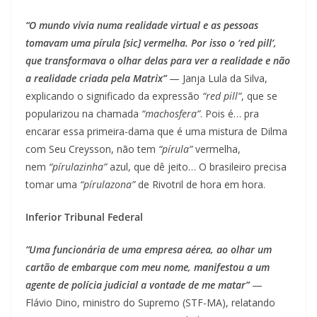
“O mundo vivia numa realidade virtual e as pessoas
tomavam uma pírula [sic] vermelha. Por isso o ‘red pill’,
que transformava o olhar delas para ver a realidade e não
a realidade criada pela Matrix”
— Janja Lula da Silva,
explicando o significado da expressão
“red pill”
, que se
popularizou na chamada
“machosfera”
. Pois é… pra
encarar essa primeira-dama que é uma mistura de Dilma
com Seu Creysson, não tem
“pírula”
vermelha,
nem
“pírulazinha”
azul, que dê jeito… O brasileiro precisa
tomar uma
“pírulazona”
de Rivotril de hora em hora.
Inferior Tribunal Federal
“Uma funcionária de uma empresa aérea, ao olhar um
cartão de embarque com meu nome, manifestou a um
agente de polícia judicial a vontade de me matar”
—
Flávio Dino, ministro do Supremo (STF-MA), relatando