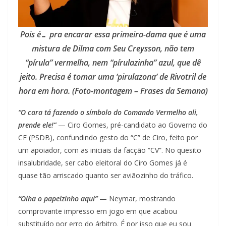
Pois é… pra encarar essa primeira-dama que é uma
mistura de Dilma com Seu Creysson, não tem
“pírula” vermelha, nem “pírulazinha” azul, que dê
jeito. Precisa é tomar uma ‘pirulazona’ de Rivotril de
hora em hora. (Foto-montagem – Frases da Semana)
“O cara tá fazendo o símbolo do Comando Vermelho ali,
prende ele!”
— Ciro Gomes, pré-candidato ao Governo do
CE (PSDB), confundindo gesto do “C” de Ciro, feito por
um apoiador, com as iniciais da facção “CV”. No quesito
insalubridade, ser cabo eleitoral do Ciro Gomes já é
quase tão arriscado quanto ser aviãozinho do tráfico.
“Olha o papelzinho aqui”
— Neymar, mostrando
comprovante impresso em jogo em que acabou
substituído por erro do árbitro. É por isso que eu sou