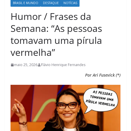
BRASIL E MUNDO
DESTAQUE
NOTÍCIAS
Humor / Frases da
Semana: “As pessoas
tomavam uma pírula
vermelha”
maio 25, 2026
Flávio Henrique Fernandes
Por Ari Fusevick (*)