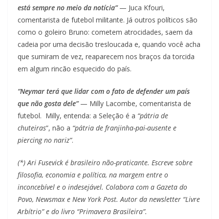
está sempre no meio da notícia”
— Juca Kfouri,
comentarista de futebol militante. Já outros políticos são
como o goleiro Bruno: cometem atrocidades, saem da
cadeia por uma decisão tresloucada e, quando você acha
que sumiram de vez, reaparecem nos braços da torcida
em algum rincão esquecido do país.
“Neymar terá que lidar com o fato de defender um país
que não gosta dele”
— Milly Lacombe, comentarista de
futebol. Milly, entenda: a Seleção é a
“pátria de
chuteiras
”, não a
“pátria de franjinha-pai-ausente e
piercing no nariz”
.
(*) Ari Fusevick é brasileiro não-praticante. Escreve sobre
filosofia, economia e política, na margem entre o
inconcebível e o indesejável. Colabora com a Gazeta do
Povo, Newsmax e New York Post. Autor da newsletter “Livre
Arbítrio” e do livro “Primavera Brasileira”.