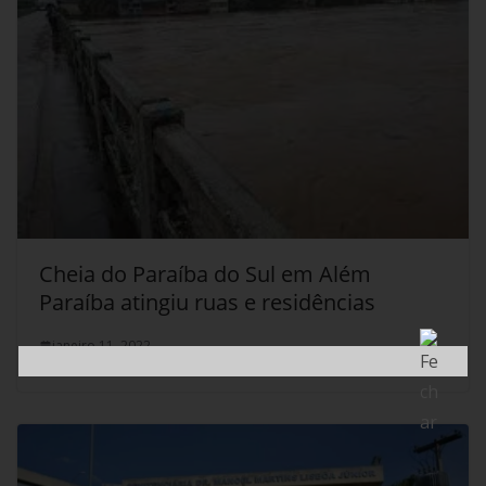
Cheia do Paraíba do Sul em Além
Paraíba atingiu ruas e residências
janeiro 11, 2022