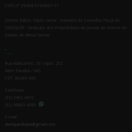
CNPJ n° 09.608.574/0001-11
Diretor-Editor: Flávio Senra - membro do Conselho Fiscal do
SINDIJORI - Sindicato dos Proprietários de Jornais do Interior do
Estado de Minas Gerais
–
Rua Adãozinho, 20 / Apto. 202
Além Paraíba / MG
CEP: 36.660-000
Telefones:
(32) 3462-4410
(32) 98863-4099
E-mail:
alemparahyba@gmail.com