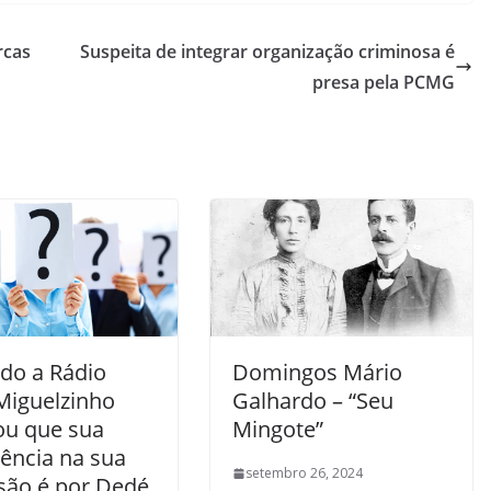
rcas
Suspeita de integrar organização criminosa é
presa pela PCMG
do a Rádio
Domingos Mário
Miguelzinho
Galhardo – “Seu
ou que sua
Mingote”
rência na sua
setembro 26, 2024
são é por Dedé