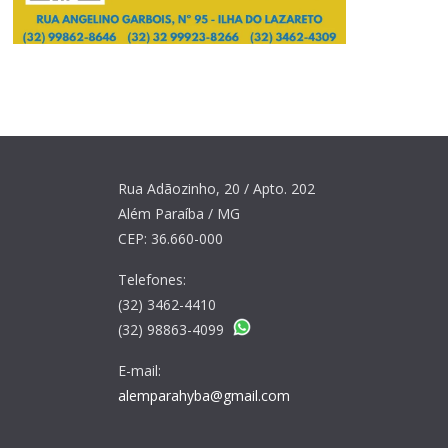
Rua Adãozinho, 20 / Apto. 202
Além Paraíba / MG
CEP: 36.660-000
Telefones:
(32) 3462-4410
(32) 98863-4099
E-mail:
alemparahyba@gmail.com