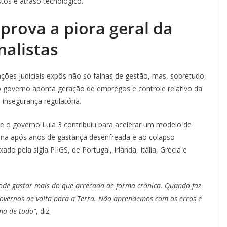
stos e atraso tecnológico.
prova a piora geral da
nalistas
ções judiciais expôs não só falhas de gestão, mas, sobretudo,
 governo aponta geração de empregos e controle relativo da
 insegurança regulatória.
que o governo Lula 3 contribuiu para acelerar um modelo de
tina após anos de gastança desenfreada e ao colapso
o pela sigla PIIGS, de Portugal, Irlanda, Itália, Grécia e
ode gastar mais do que arrecada de forma crônica. Quando faz
s governos de volta para a Terra. Não aprendemos com os erros e
ima de tudo”
, diz.