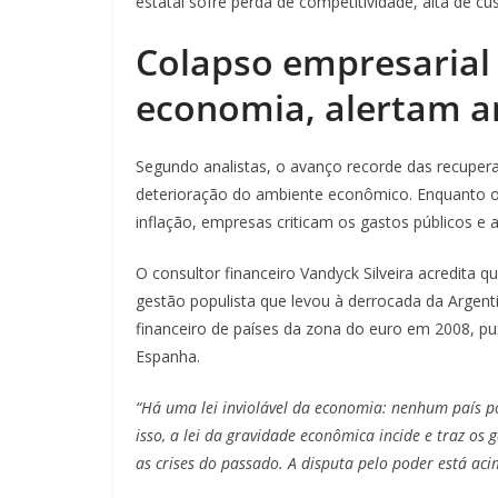
estatal sofre perda de competitividade, alta de cu
Colapso empresarial 
economia, alertam a
Segundo analistas, o avanço recorde das recupera
deterioração do ambiente econômico. Enquanto o
inflação, empresas criticam os gastos públicos e a
O consultor financeiro Vandyck Silveira acredita 
gestão populista que levou à derrocada da Argen
financeiro de países da zona do euro em 2008, puxad
Espanha.
“Há uma lei inviolável da economia: nenhum país p
isso, a lei da gravidade econômica incide e traz o
as crises do passado. A disputa pelo poder está ac