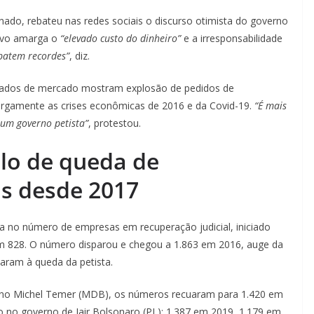
nado, rebateu nas redes sociais o discurso otimista do governo
tivo amarga o
“elevado custo do dinheiro”
e a irresponsabilidade
 batem recordes”
, diz.
dados de mercado mostram explosão de pedidos de
 largamente as crises econômicas de 2016 e da Covid-19.
“É mais
um governo petista”
, protestou.
clo de queda de
is desde 2017
a no número de empresas em recuperação judicial, iniciado
am 828. O número disparou e chegou a 1.863 em 2016, auge da
varam à queda da petista.
erno Michel Temer (MDB), os números recuaram para 1.420 em
o no governo de Jair Bolsonaro (PL): 1.387 em 2019, 1.179 em