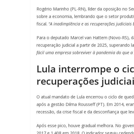
Rogério Marinho (PL-RN), líder da oposição no Se
sobre a economia, lembrando que o setor produ
fiscal.
“A inadimplência e as recuperações judiciais
Para o deputado Marcel van Hattem (Novo-RS), 
recuperação judicial a partir de 2025, superando
fácil uma empresa sobreviver à pandemia do que a 
Lula interrompe o ci
recuperações judicia
O atual mandato de Lula encerrou o ciclo de qued
após a gestão Dilma Rousseff (PT). Em 2014, er
recessão, da crise fiscal e da desconfiança que le
Após esse pico, houve gradual melhora. No gov
2017 e 1.408 em 2018. O indicador seguiu cedend