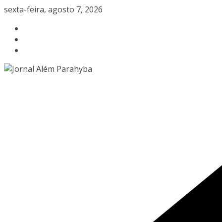
Pular
sexta-feira, agosto 7, 2026
para
o
conteúdo