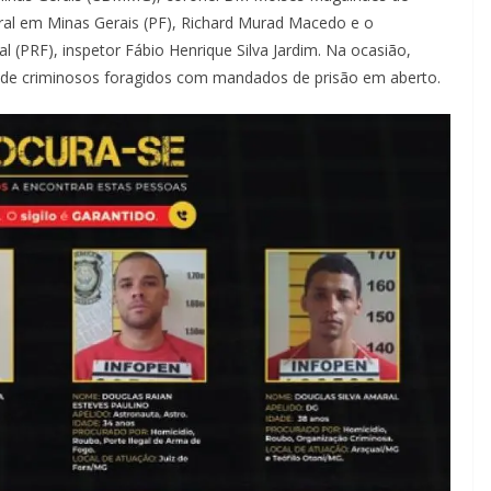
eral em Minas Gerais (PF), Richard Murad Macedo e o
l (PRF), inspetor Fábio Henrique Silva Jardim. Na ocasião,
ta de criminosos foragidos com mandados de prisão em aberto.