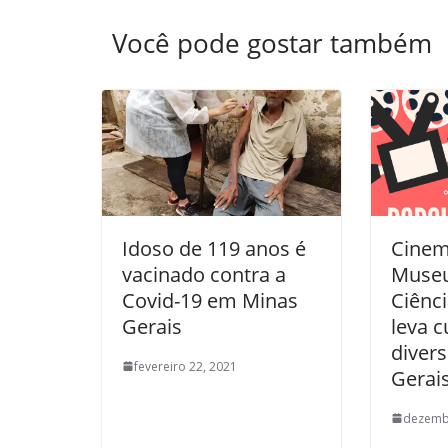
Você pode gostar também
Idoso de 119 anos é
Cinem
vacinado contra a
Museu
Covid-19 em Minas
Ciênci
Gerais
leva c
diver
fevereiro 22, 2021
Gerai
dezemb