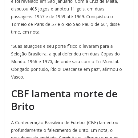
e foi revelado em São Januário. Com a Cruz de Malta,
disputou 405 jogos e anotou 11 gols, em duas
passagens: 1957 e de 1959 até 1969. Conquistou o
Torneio de Paris de 57 e o Rio São Paulo de 66”, disse
time, em nota.
“Suas atuações e seu porte físico o levaram para a
Seleção Brasileira, a qual defendeu em duas Copas do
Mundo: 1966 e 1970, de onde saiu com o Tri-Mundial.
Obrigado por tudo, ídolo! Descanse em paz”, afirmou o
Vasco.
CBF lamenta morte de
Brito
A Confederação Brasileira de Futebol (CBF) lamentou
profundamente o falecimento de Brito. Em nota, o
presidenet da entidade, Samir Xaud, afirmou que o ex-