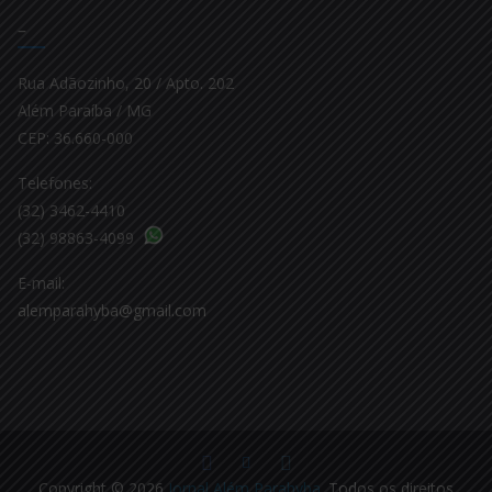
–
Rua Adãozinho, 20 / Apto. 202
Além Paraíba / MG
CEP: 36.660-000
Telefones:
(32) 3462-4410
(32) 98863-4099
E-mail:
alemparahyba@gmail.com
Copyright © 2026
Jornal Além Parahyba
. Todos os direitos