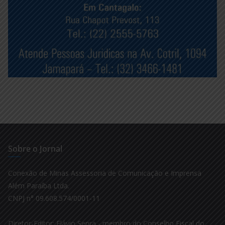
Sobre o Jornal
Conexão de Minas Assessoria de Comunicação e Imprensa
Além Paraíba Ltda.
CNPJ n° 09.608.574/0001-11
Diretor-Editor: Flávio Senra - membro do Conselho Fiscal do