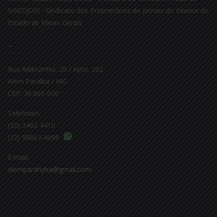
SINDIJORI - Sindicato dos Proprietários de Jornais do Interior do
Estado de Minas Gerais
–
Rua Adãozinho, 20 / Apto. 202
Além Paraíba / MG
CEP: 36.660-000
Telefones:
(32) 3462-4410
(32) 98863-4099
E-mail:
alemparahyba@gmail.com