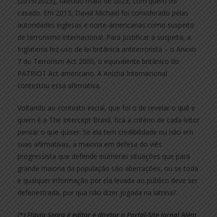
(2019/2023), falecido maio de 2023, com quem foi
casado. Em 2013, David Michael foi considerado pelas
autoridades inglesas e norte-americanas como suspeito
de terrorismo internacional. Para justificar a suspeita, a
Inglaterra fez uso de lei britânica antiterrorista – o Anexo
7 do Terrorism Act 2000, o equivalente britânico do
PATRIOT Act americano. A Anistia Internacional
contestou essa afirmativa.
Voltando ao contexto inicial, que foi o de revelar o quê e
quem é a The Intercept Brasil, fica a critério de cada leitor
pensar o que quiser. Se ela tem credibilidade ou não em
suas afirmativas, a maioria em defesa do viés
progressista que defende inúmeras situações que para
grande maioria da população são aberrações, ou se toda
e qualquer informação por ela levada ao público deve ser
defenestrada, por qua não dizer jogada na latrina?
(*) Flávio Senra é editor e diretor o Portal-Site Jornal Além