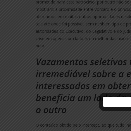
prometido para este patrocínio, por outro não s
mostram: a proximidade entre Vorcaro e o principa
afirmamos em muitas outras oportunidades desde
teia até onde foi possível, sem nenhum tipo de pr
autoridades do Executivo, do Legislativo e do Judic
crise em apenas um lado é, na melhor das hipótese
pura.
Vazamentos seletivos 
irremediável sobre a e
interessados em obter
beneficia um lado da d
o outro
O conteúdo obtido pelo Intercept, ao que tudo ind