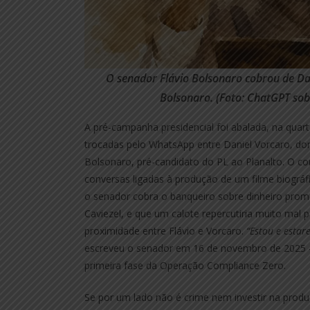
O senador Flávio Bolsonaro cobrou de Dan
Bolsonaro. (Foto: ChatGPT sob
A pré-campanha presidencial foi abalada, na quart
trocadas pelo WhatsApp entre Daniel Vorcaro, do
Bolsonaro, pré-candidato do PL ao Planalto. O con
conversas ligadas à produção de um filme biográf
o senador cobra o banqueiro sobre dinheiro prome
Caviezel, e que um calote repercutiria muito ma
proximidade entre Flávio e Vorcaro.
“Estou e estar
escreveu o senador em 16 de novembro de 2025 – n
primeira fase da Operação Compliance Zero.
Se por um lado não é crime nem investir na prod