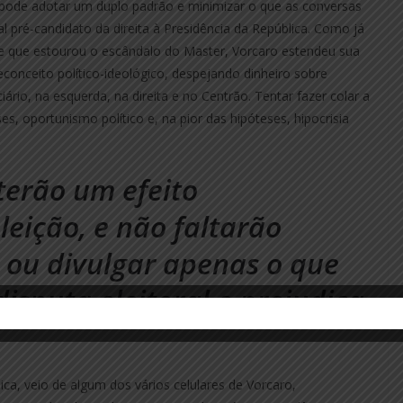
e pode adotar um duplo padrão e minimizar o que as conversas
l pré-candidato da direita à Presidência da República. Como já
 que estourou o escândalo do Master, Vorcaro estendeu sua
econceito político-ideológico, despejando dinheiro sobre
iário, na esquerda, na direita e no Centrão. Tentar fazer colar a
s, oportunismo político e, na pior das hipóteses, hipocrisia
terão um efeito
leição, e não faltarão
 ou divulgar apenas o que
isputa eleitoral e prejudica
ica, veio de algum dos vários celulares de Vorcaro,