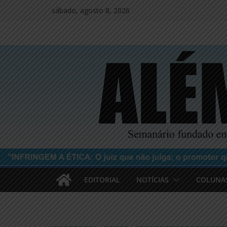
Pular
sábado, agosto 8, 2026
para
o
conteúdo
EDITORIAL
NOTÍCIAS
COLUNA