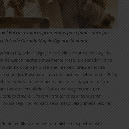
iel Vorcaro valores prometidos para filme sobre Jair
re foto de Geraldo Majela/Agência Senado)
a-feira (13), pela divulgação de áudios e outras mensagens
no do Banco Master e atualmente preso, e o senador Flávio
teúdo foi obtido pelo site The Intercept Brasil e mostra
ico sobre Jair Bolsonaro – em um áudio, de setembro de 2025,
tido por Vorcaro, afirmando que precisa pagar o ator Jim
l para todos os envolvidos. Outras mensagens mostram
ei contigo sempre. Não tem meia conversa entre a gente”
,
o dia seguinte, Vorcaro seria preso pela primeira vez, na
ução de um filme, nem cobrar o dinheiro supostamente