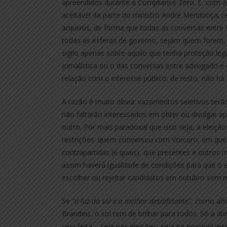
apreendidos durante a Compliance Zero. E, com a
aceitável da parte do ministro André Mendonça, r
arquivos, de forma que todas as conversas entre 
todas as esferas de governo, sejam quem forem
sigilo apenas sobre aquilo que tenha proteção lega
jornalística ou o das conversas entre advogado e
relação com o interesse público; de resto, não h
A razão é muito óbvia: vazamentos seletivos terão
não faltarão interessados em obter ou divulgar ap
outro. Por mais paradoxal que isso seja, a eleição
restrições: quem conversou com Vorcaro, em que 
contrapartidas (e quais), que presentes e outros
assim haverá igualdade de condições para que o 
escolher ou rejeitar candidatos em outubro sem me
Se
“a luz do sol é o melhor desinfetante”
, como afi
Brandeis, o sol tem de brilhar para todos. Só a di
seja feita – seja nas eleições, seja na possível r