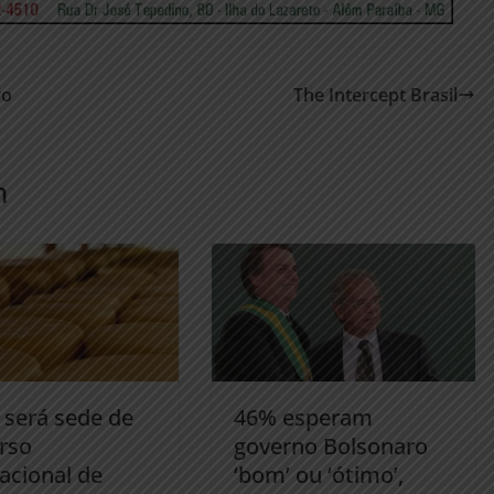
ro
The Intercept Brasil
m
 será sede de
46% esperam
rso
governo Bolsonaro
acional de
‘bom’ ou ‘ótimo’,