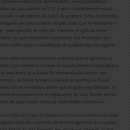
 campanha eleitoral se aproximando, a única providência
elator do caso Master no STF, é abrir completamente esses
Vorcaro e autoridades de todos os poderes, todos os partidos,
, cheguem ao conhecimento do país todo. Que se mantenha o
l – para que não se viole, por exemplo, o sigilo da fonte
 cliente, ou que exponham a intimidade dos envolvidos sem
á mais motivo para a manutenção de qualquer tipo de segredo.
 um efeito irremediável sobre a eleição que se aproxima, e
enas o que beneficia um lado da disputa eleitoral e prejudica o
 só será limpa se a sujeira for conhecida pelo eleitor sem
termos, se houve dinheiro envolvido (e quanto), se houve
 mimos foram oferecidos, enfim, que ninguém seja blindado. Só
eleitor preocupado com as implicações do caso Master possa
do de estar sendo vítima de seletividades eleitoreiras.
rmou certa vez o juiz da Suprema Corte norte-americana Louis
vulgação total das conversas de Vorcaro garantirá que a justiça
esponsabilização (por exemplo, em processos criminais ou por